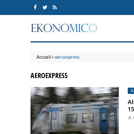
Skip
to
content
Accueil
»
aeroexpress
AEROEXPRESS
À
Al
15