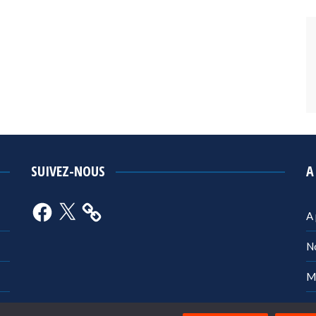
SUIVEZ-NOUS
A
Facebook
X
A
N
M
Po