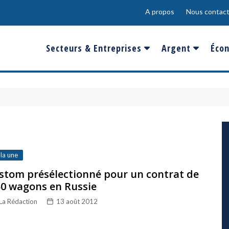
A propos
Nous contact
Secteurs & Entreprises
Argent
Écon
Banques & Finances
Salaire
Fra
Conso & Distrib
Sport
Eur
Energie &
Show-Biz
Éme
Environnement
Epargne & Place
Mon
Défense & Aéronautique
 la une
Santé & Biotechnologie
stom présélectionné pour un contrat de
0 wagons en Russie
Technologies & Médias
La Rédaction
13 août 2012