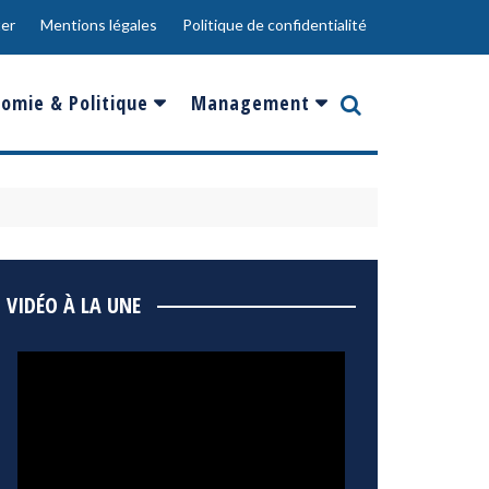
er
Mentions légales
Politique de confidentialité
omie & Politique
Management
nce
Innovation
ope
Responsabilité sociale
rgents
Ressources Humaines
ments
de
Social
VIDÉO À LA UNE