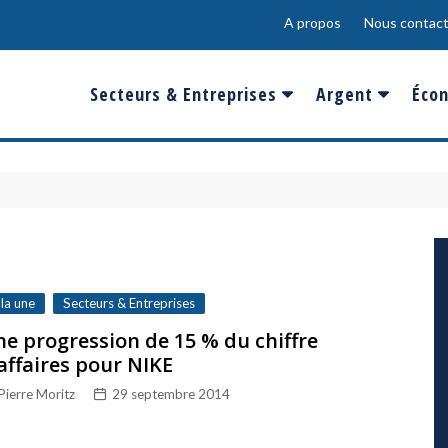
A propos
Nous contact
Secteurs & Entreprises
Argent
Écon
Banques & Finances
Salaire
Fra
Conso & Distrib
Sport
Eur
Energie &
Show-Biz
Éme
Environnement
Epargne & Place
Mon
Défense & Aéronautique
 la une
Secteurs & Entreprises
Santé & Biotechnologie
e progression de 15 % du chiffre
affaires pour NIKE
Technologies & Médias
Pierre Moritz
29 septembre 2014