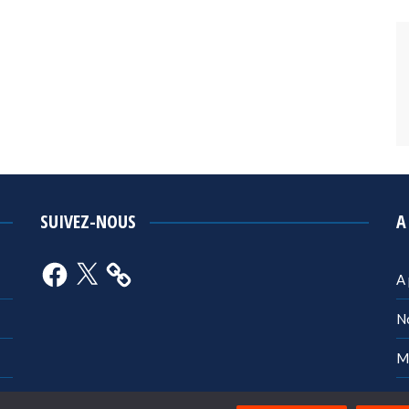
SUIVEZ-NOUS
A
Facebook
X
A
N
M
Po