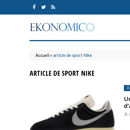
Skip
to
content
Accueil
»
article de sport Nike
ARTICLE DE SPORT NIKE
À
Un
d’