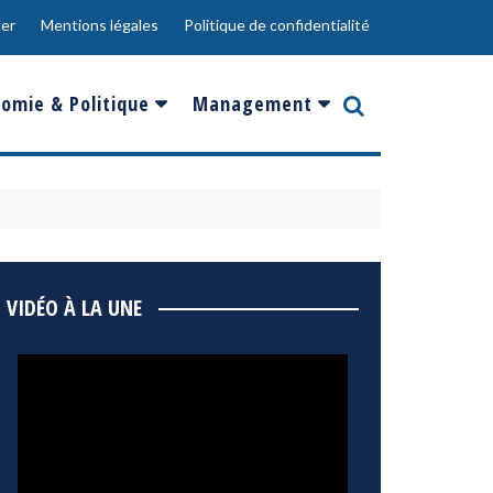
er
Mentions légales
Politique de confidentialité
omie & Politique
Management
nce
Innovation
ope
Responsabilité sociale
rgents
Ressources Humaines
ments
de
Social
VIDÉO À LA UNE