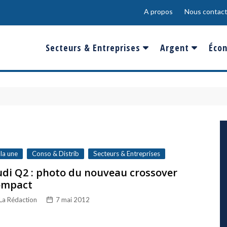
A propos
Nous contact
Secteurs & Entreprises
Argent
Écon
Banques & Finances
Salaire
Fra
Conso & Distrib
Sport
Eur
Energie &
Show-Biz
Éme
Environnement
Epargne & Place
Mon
Défense & Aéronautique
 la une
Conso & Distrib
Secteurs & Entreprises
Santé & Biotechnologie
di Q2 : photo du nouveau crossover
ompact
Technologies & Médias
La Rédaction
7 mai 2012