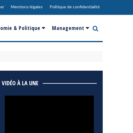
er
Mentions légales
Politique de confidentialité
omie & Politique
Management
nce
Innovation
ope
Responsabilité sociale
rgents
Ressources Humaines
ments
de
Social
VIDÉO À LA UNE