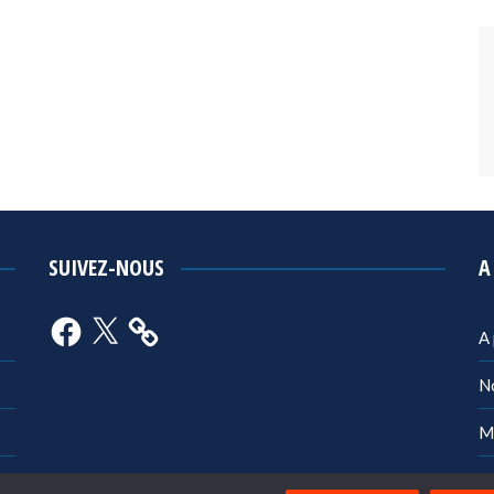
SUIVEZ-NOUS
A
Facebook
X
A
N
M
Po