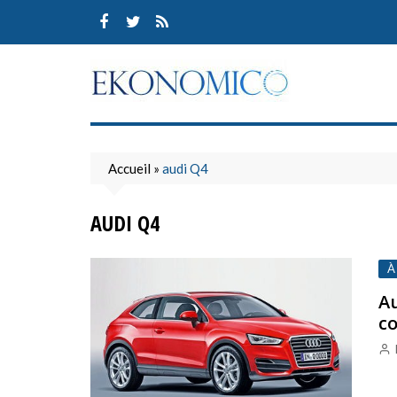
Skip
to
content
Accueil
»
audi Q4
AUDI Q4
À
Au
c