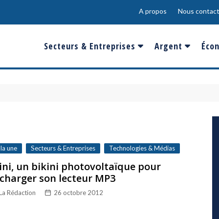
A propos
Nous contact
Secteurs & Entreprises
Argent
Écon
Banques & Finances
Salaire
Fra
Conso & Distrib
Sport
Eur
Energie &
Show-Biz
Éme
Environnement
Epargne & Place
Mon
Défense & Aéronautique
 la une
Secteurs & Entreprises
Technologies & Médias
Santé & Biotechnologie
ini, un bikini photovoltaïque pour
charger son lecteur MP3
Technologies & Médias
La Rédaction
26 octobre 2012