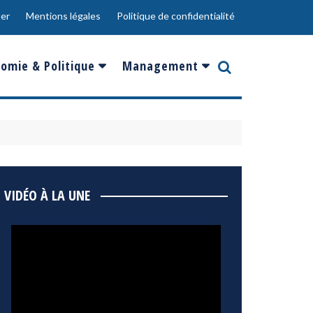
er
Mentions légales
Politique de confidentialité
omie & Politique
Management
nce
Innovation
ope
Responsabilité sociale
rgents
Ressources Humaines
ments
de
Social
VIDÉO À LA UNE