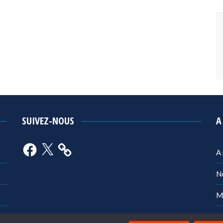
SUIVEZ-NOUS
A
Facebook
X
A
N
M
Po