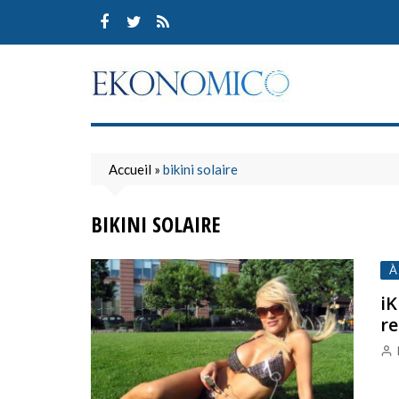
Skip
to
content
Accueil
»
bikini solaire
BIKINI SOLAIRE
À
iK
re