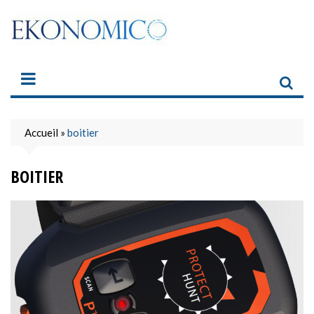
Skip
to
content
Accueil
»
boitier
BOITIER