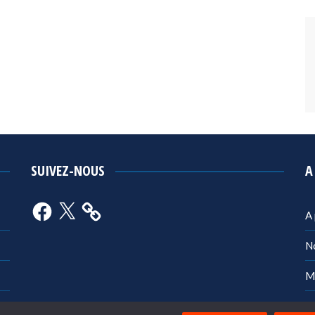
SUIVEZ-NOUS
A
Facebook
X
A
N
M
Po