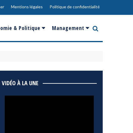
er
Mentions légales
Politique de confidentialité
omie & Politique
Management
nce
Innovation
ope
Responsabilité sociale
rgents
Ressources Humaines
ments
de
Social
VIDÉO À LA UNE