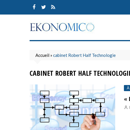
Skip
to
content
Accueil
»
cabinet Robert Half Technologie
CABINET ROBERT HALF TECHNOLOGI
À
« 