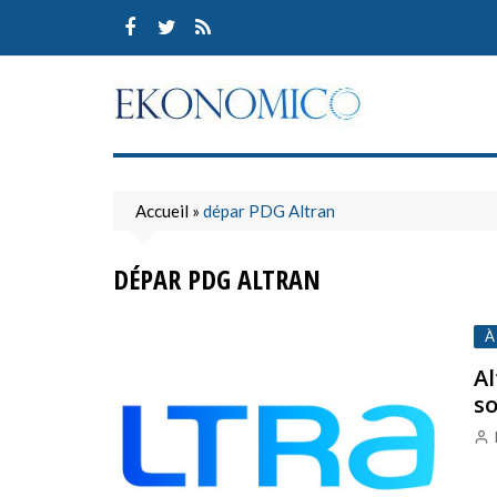
Skip
to
content
Accueil
»
dépar PDG Altran
DÉPAR PDG ALTRAN
À
Al
s