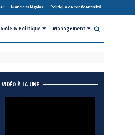
er
Mentions légales
Politique de confidentialité
omie & Politique
Management
nce
Innovation
ope
Responsabilité sociale
rgents
Ressources Humaines
ments
de
Social
VIDÉO À LA UNE