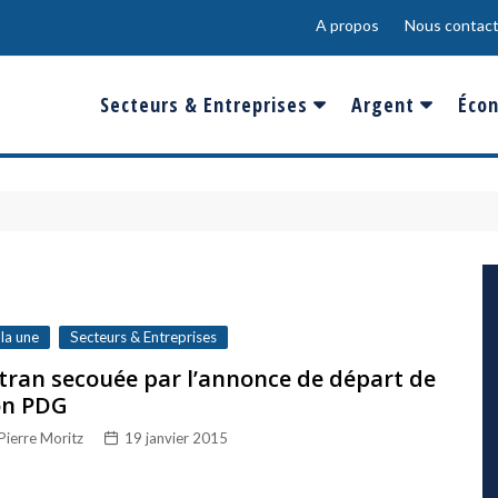
A propos
Nous contact
Secteurs & Entreprises
Argent
Écon
Banques & Finances
Salaire
Fra
Conso & Distrib
Sport
Eur
Energie &
Show-Biz
Éme
Environnement
Epargne & Place
Mon
Défense & Aéronautique
 la une
Secteurs & Entreprises
Santé & Biotechnologie
tran secouée par l’annonce de départ de
on PDG
Technologies & Médias
Pierre Moritz
19 janvier 2015