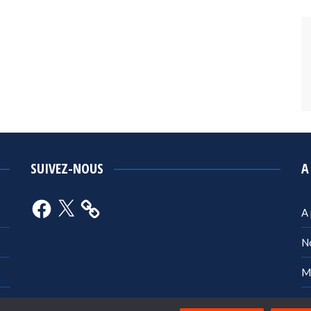
SUIVEZ-NOUS
A
Facebook
X
A
N
M
Po