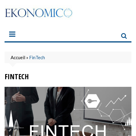
Skip
to
content
Accueil
»
FinTech
FINTECH