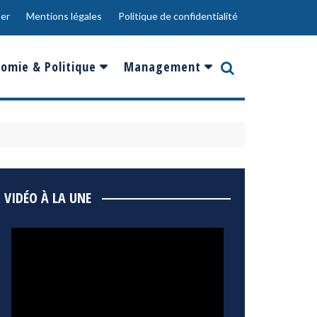
er
Mentions légales
Politique de confidentialité
omie & Politique
Management
nce
Innovation
ope
Responsabilité sociale
rgents
Ressources Humaines
ments
de
Social
VIDÉO À LA UNE