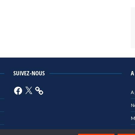
SUIVEZ-NOUS
A
Facebook
X
A
N
M
Po