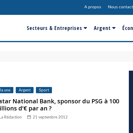
A propos
Nous contact
Secteurs & Entreprises
Argent
Écon
Banques & Finances
Salaire
Fra
Conso & Distrib
Sport
Eur
Energie &
Show-Biz
Éme
Environnement
Epargne & Place
Mon
Défense & Aéronautique
 la une
Argent
Sport
Santé & Biotechnologie
tar National Bank, sponsor du PSG à 100
llions d’€ par an ?
Technologies & Médias
La Rédaction
21 septembre 2012