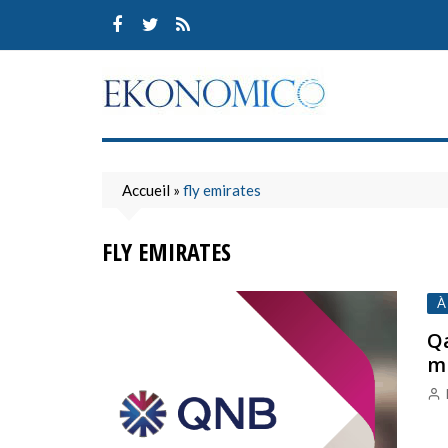
Skip
to
content
Accueil
»
fly emirates
FLY EMIRATES
À
Qa
mi