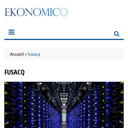
Skip
to
content
Accueil
»
fusacq
FUSACQ