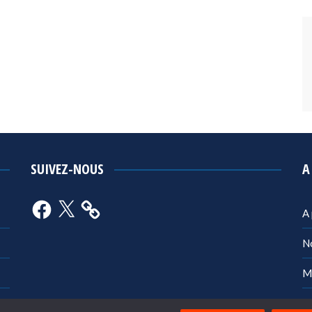
SUIVEZ-NOUS
A
Facebook
X
A
N
M
Po