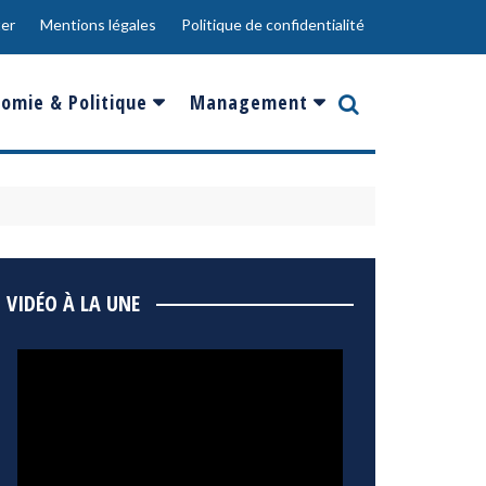
er
Mentions légales
Politique de confidentialité
omie & Politique
Management
nce
Innovation
ope
Responsabilité sociale
rgents
Ressources Humaines
ments
de
Social
VIDÉO À LA UNE