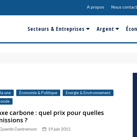
A propos
Nous contact
Secteurs & Entreprises
Argent
Écon
Banques & Finances
Salaire
Fra
Conso & Distrib
Sport
Eur
Energie &
Show-Biz
Éme
Environnement
Epargne & Place
Mon
Défense & Aéronautique
 la une
Économie & Politique
Energie & Environnement
Santé & Biotechnologie
onde
xe carbone : quel prix pour quelles
Technologies & Médias
issions ?
Quentin Dantremont
19 juin 2015