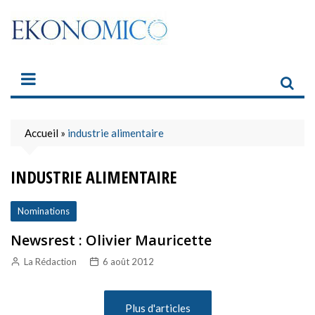
Skip
to
content
Accueil
»
industrie alimentaire
INDUSTRIE ALIMENTAIRE
Nominations
Newsrest : Olivier Mauricette
La Rédaction
6 août 2012
Plus d'articles