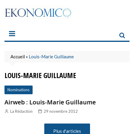
Skip
to
content
Accueil
»
Louis-Marie Guillaume
LOUIS-MARIE GUILLAUME
Nominations
Airweb : Louis-Marie Guillaume
La Rédaction
29 novembre 2012
Plus d'articles