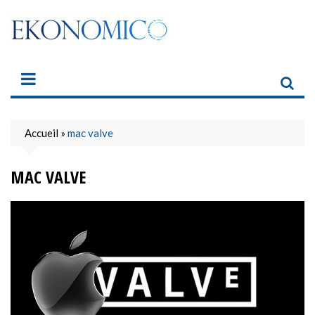
Skip
to
content
Accueil
»
mac valve
MAC VALVE