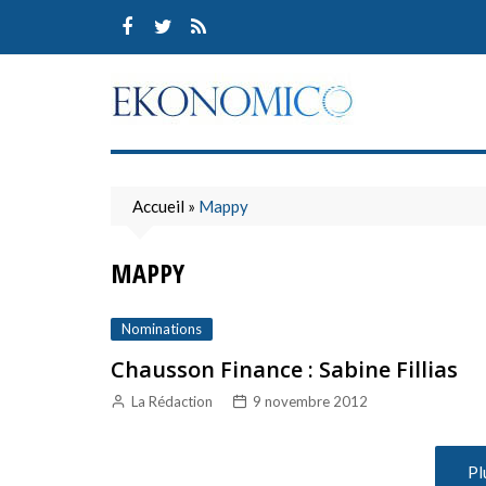
Skip
to
content
Accueil
»
Mappy
MAPPY
Nominations
Chausson Finance : Sabine Fillias
La Rédaction
9 novembre 2012
Pl