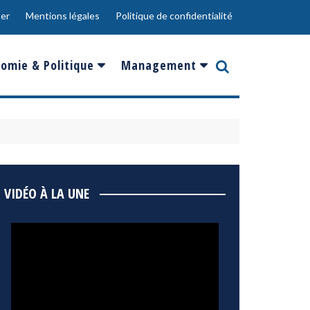
er
Mentions légales
Politique de confidentialité
omie & Politique
Management
nce
Innovation
ope
Responsabilité sociale
rgents
Ressources Humaines
ments
de
Social
VIDÉO À LA UNE