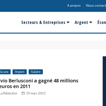
A propos
Nous contact
Secteurs & Entreprises
Argent
Écon
Banques & Finances
Salaire
Fra
Conso & Distrib
Sport
Eur
Energie &
Show-Biz
Éme
Environnement
Epargne & Place
Mon
Défense & Aéronautique
 la une
Argent
Salaire
Santé & Biotechnologie
lvio Berlusconi a gagné 48 millions
euros en 2011
Technologies & Médias
La Rédaction
19 mars 2012