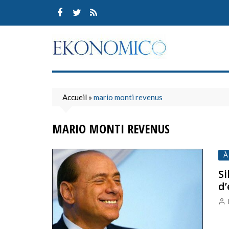
Skip
to
content
Accueil
»
mario monti revenus
MARIO MONTI REVENUS
À
Si
d’