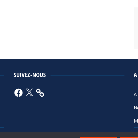
SUIVEZ-NOUS
A
Facebook
X
A
N
M
Po