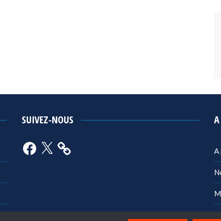
SUIVEZ-NOUS
A
Facebook
X
A
N
M
Po