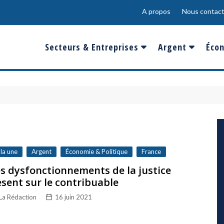
A propos
Nous contact
Secteurs & Entreprises
Argent
Écon
Banques & Finances
Salaire
Fra
Conso & Distrib
Sport
Eur
Energie &
Show-Biz
Éme
Environnement
Epargne & Place
Mon
Défense & Aéronautique
 la une
Argent
Économie & Politique
France
Santé & Biotechnologie
s dysfonctionnements de la justice
sent sur le contribuable
Technologies & Médias
La Rédaction
16 juin 2021