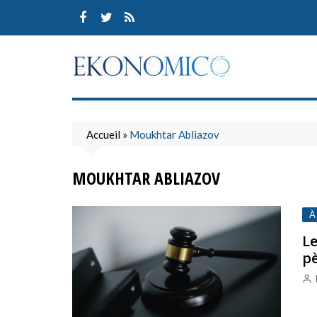
Skip
to
content
Accueil
»
Moukhtar Abliazov
MOUKHTAR ABLIAZOV
À
Le
pè