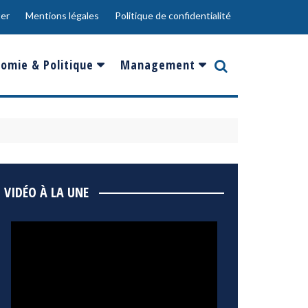
er
Mentions légales
Politique de confidentialité
omie & Politique
Management
nce
Innovation
ope
Responsabilité sociale
rgents
Ressources Humaines
ments
de
Social
VIDÉO À LA UNE