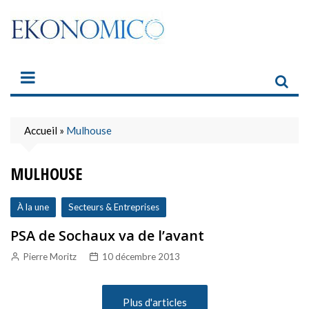
Skip
to
content
Accueil
»
Mulhouse
MULHOUSE
À la une
Secteurs & Entreprises
PSA de Sochaux va de l’avant
Pierre Moritz
10 décembre 2013
Plus d'articles