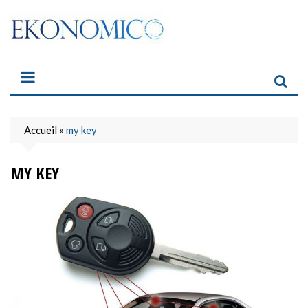
Skip
to
content
Accueil
»
my key
MY KEY