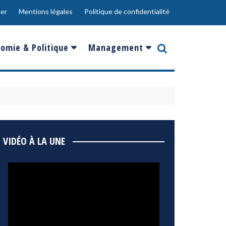
er
Mentions légales
Politique de confidentialité
omie & Politique
Management
nce
Innovation
ope
Responsabilité sociale
rgents
Ressources Humaines
ments
de
Social
VIDÉO À LA UNE