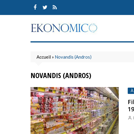
Skip
to
content
Accueil
»
Novandis (Andros)
NOVANDIS (ANDROS)
À
Fi
19