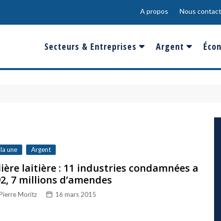
A propos
Nous contact
Secteurs & Entreprises
Argent
Écon
Banques & Finances
Salaire
Fra
Conso & Distrib
Sport
Eur
Energie &
Show-Biz
Éme
Environnement
Epargne & Place
Mon
Défense & Aéronautique
 la une
Argent
Santé & Biotechnologie
lière laitière : 11 industries condamnées a
2, 7 millions d’amendes
Technologies & Médias
Pierre Moritz
16 mars 2015