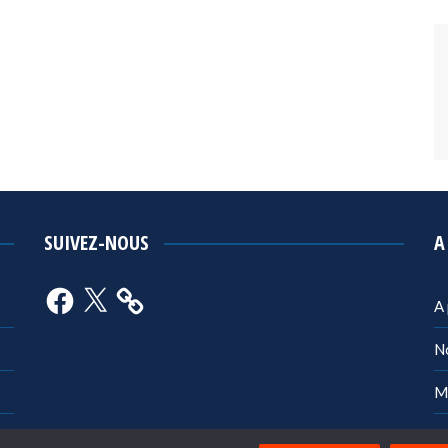
SUIVEZ-NOUS
A
Facebook
X
A
N
M
Po