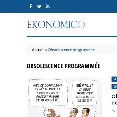
Skip
to
content
Accueil
»
Obsolescence programmée
OBSOLESCENCE PROGRAMMÉE
À
S
O
de