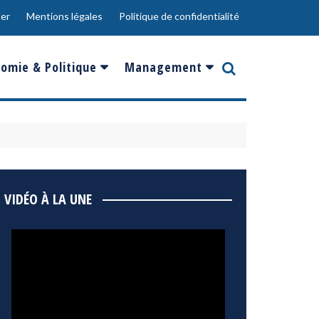
er
Mentions légales
Politique de confidentialité
omie & Politique
Management
nce
Innovation
ope
Responsabilité sociale
rgents
Ressources Humaines
ments
de
Social
VIDÉO À LA UNE