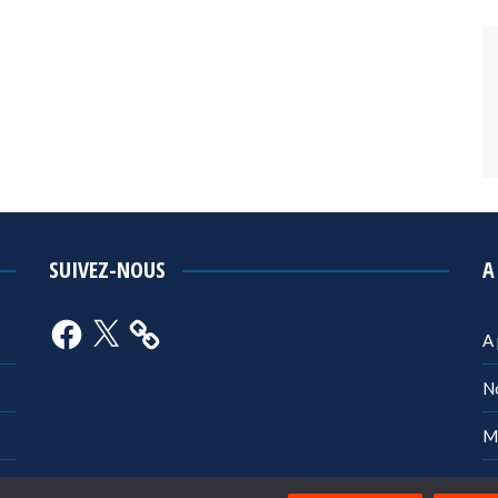
SUIVEZ-NOUS
A
Facebook
X
A
N
M
Po