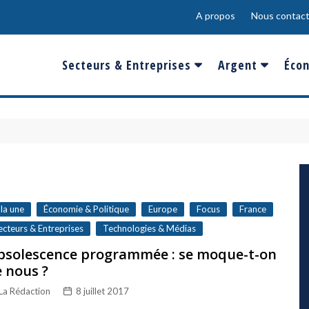
A propos
Nous contact
Secteurs & Entreprises
Argent
Écon
Banques & Finances
Salaire
Fra
Conso & Distrib
Sport
Eur
Energie &
Show-Biz
Éme
Environnement
Epargne & Place
Mon
Défense & Aéronautique
 la une
Économie & Politique
Europe
Focus
France
Santé & Biotechnologie
ecteurs & Entreprises
Technologies & Médias
bsolescence programmée : se moque-t-on
Technologies & Médias
 nous ?
La Rédaction
8 juillet 2017