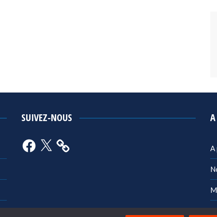
SUIVEZ-NOUS
A
Facebook
X
A
N
M
Po