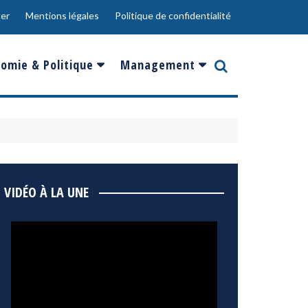
er
Mentions légales
Politique de confidentialité
omie & Politique
Management
nce
Innovation
ope
Responsabilité sociale
rgents
Ressources Humaines
ments
de
Social
VIDÉO À LA UNE