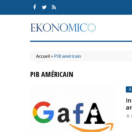
Skip
to
content
Accueil
»
PIB américain
PIB AMÉRICAIN
À
In
a