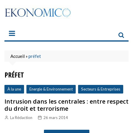
Skip
to
content
Accueil
»
préfet
PRÉFET
À la une
Energie & Environnement
Secteurs & Entreprises
Intrusion dans les centrales : entre respect
du droit et terrorisme
La Rédaction
26 mars 2014