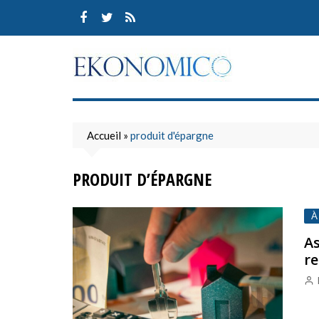
Skip
to
content
Accueil
»
produit d'épargne
PRODUIT D’ÉPARGNE
À
As
re