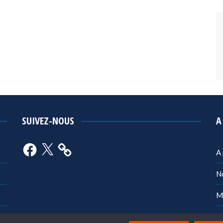
SUIVEZ-NOUS
A
Facebook
X
A
N
M
Po