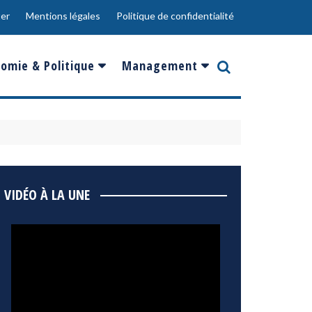
er
Mentions légales
Politique de confidentialité
omie & Politique
Management
nce
Innovation
ope
Responsabilité sociale
rgents
Ressources Humaines
ments
de
Social
VIDÉO À LA UNE