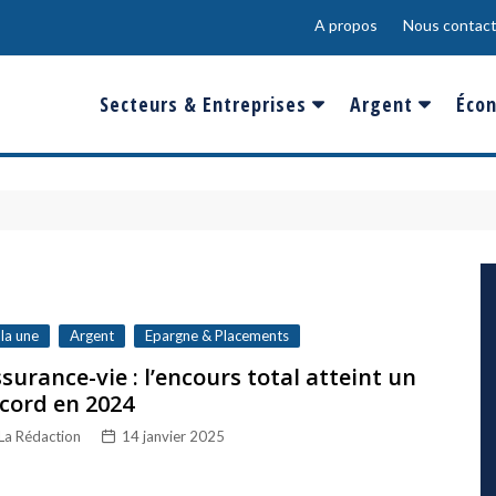
A propos
Nous contact
Secteurs & Entreprises
Argent
Écon
Banques & Finances
Salaire
Fra
Conso & Distrib
Sport
Eur
Energie &
Show-Biz
Éme
Environnement
Epargne & Place
Mon
Défense & Aéronautique
 la une
Argent
Epargne & Placements
Santé & Biotechnologie
surance-vie : l’encours total atteint un
cord en 2024
Technologies & Médias
La Rédaction
14 janvier 2025