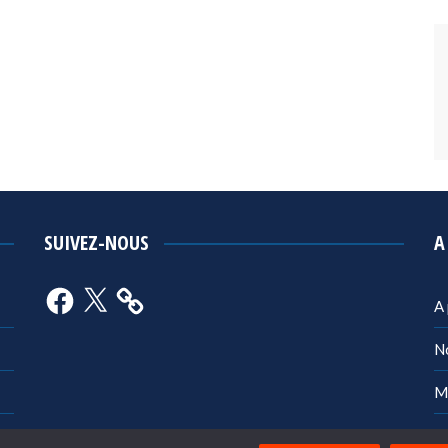
SUIVEZ-NOUS
A
Facebook
X
A
N
M
Po