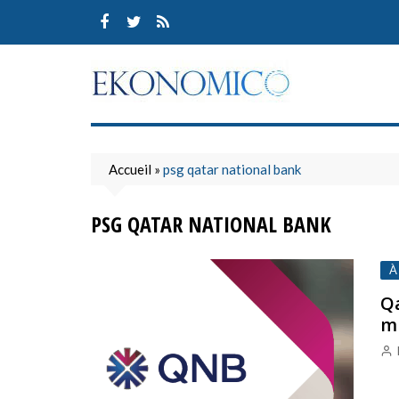
Skip
to
content
Accueil
»
psg qatar national bank
PSG QATAR NATIONAL BANK
À
Qa
mi