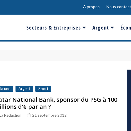
A propos
Nous contact
Secteurs & Entreprises
Argent
Écon
Banques & Finances
Salaire
Fra
Conso & Distrib
Sport
Eur
Energie &
Show-Biz
Éme
Environnement
Epargne & Place
Mon
Défense & Aéronautique
 la une
Argent
Sport
Santé & Biotechnologie
tar National Bank, sponsor du PSG à 100
llions d’€ par an ?
Technologies & Médias
La Rédaction
21 septembre 2012