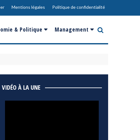
er
Mentions légales
Politique de confidentialité
omie & Politique
Management
nce
Innovation
ope
Responsabilité sociale
rgents
Ressources Humaines
ments
de
Social
VIDÉO À LA UNE