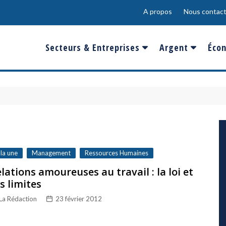
A propos
Nous contact
Secteurs & Entreprises
Argent
Écon
Banques & Finances
Salaire
Fra
Conso & Distrib
Sport
Eur
Energie &
Show-Biz
Éme
Environnement
Epargne & Place
Mon
Défense & Aéronautique
 la une
Management
Ressources Humaines
Santé & Biotechnologie
lations amoureuses au travail : la loi et
s limites
Technologies & Médias
La Rédaction
23 février 2012