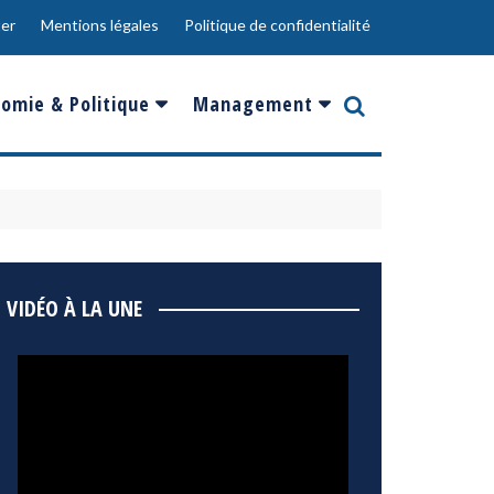
er
Mentions légales
Politique de confidentialité
omie & Politique
Management
nce
Innovation
ope
Responsabilité sociale
rgents
Ressources Humaines
ments
de
Social
VIDÉO À LA UNE