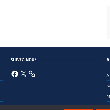
SUIVEZ-NOUS
A
Facebook
X
A
N
M
Po