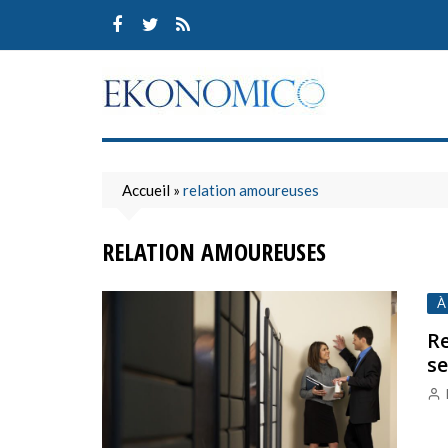
Skip
to
content
Accueil
»
relation amoureuses
RELATION AMOUREUSES
À
Re
se