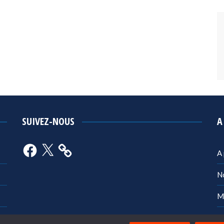
SUIVEZ-NOUS
A
Facebook
X
A
N
M
Po