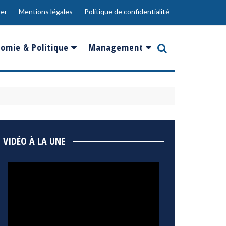
er
Mentions légales
Politique de confidentialité
omie & Politique
Management
nce
Innovation
ope
Responsabilité sociale
rgents
Ressources Humaines
ments
de
Social
VIDÉO À LA UNE