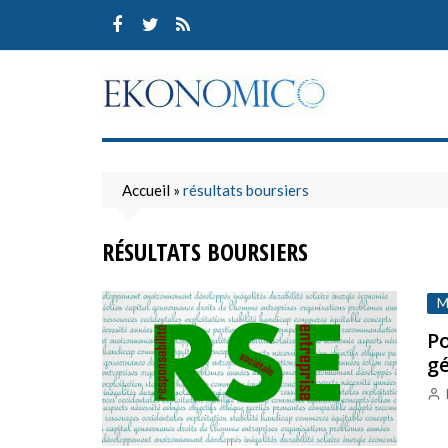
Skip
to
content
Accueil
»
résultats boursiers
RÉSULTATS BOURSIERS
M
Po
g