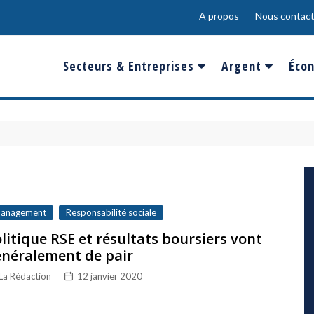
A propos
Nous contact
Secteurs & Entreprises
Argent
Écon
Banques & Finances
Salaire
Fra
Conso & Distrib
Sport
Eur
Energie &
Show-Biz
Éme
Environnement
Epargne & Place
Mon
Défense & Aéronautique
anagement
Responsabilité sociale
Santé & Biotechnologie
litique RSE et résultats boursiers vont
énéralement de pair
Technologies & Médias
La Rédaction
12 janvier 2020