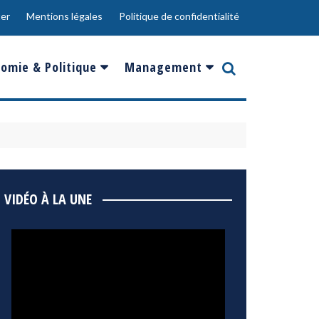
er
Mentions légales
Politique de confidentialité
omie & Politique
Management
nce
Innovation
ope
Responsabilité sociale
rgents
Ressources Humaines
ments
de
Social
VIDÉO À LA UNE