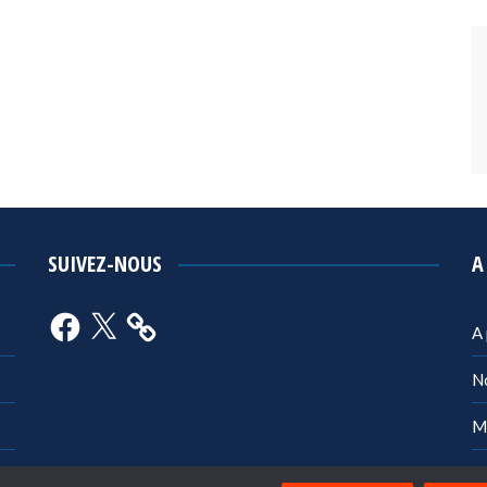
SUIVEZ-NOUS
A
Facebook
X
A
N
M
Po