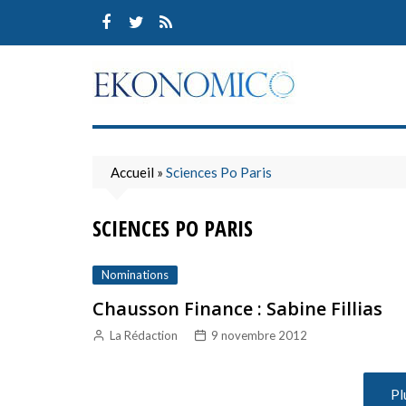
Skip
to
content
Accueil
»
Sciences Po Paris
SCIENCES PO PARIS
Nominations
Chausson Finance : Sabine Fillias
La Rédaction
9 novembre 2012
Pl