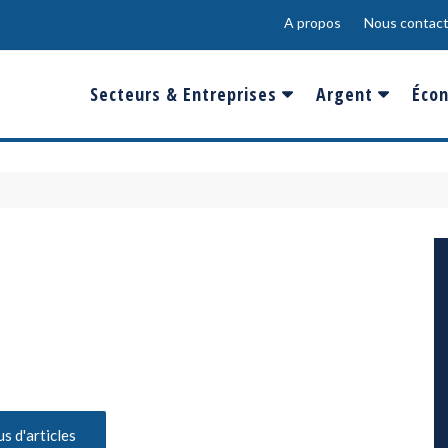
A propos
Nous contact
Secteurs & Entreprises
Argent
Écon
Banques & Finances
Salaire
Fra
Conso & Distrib
Sport
Eur
Energie &
Show-Biz
Éme
Environnement
Epargne & Place
Mon
Défense & Aéronautique
Santé & Biotechnologie
Technologies & Médias
us d'articles