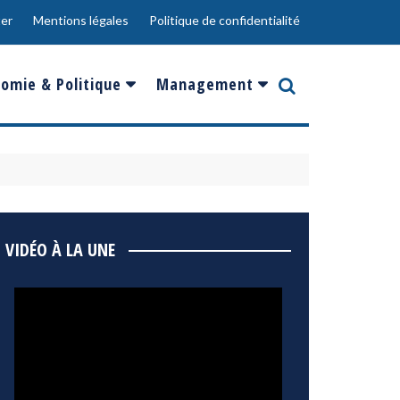
er
Mentions légales
Politique de confidentialité
omie & Politique
Management
nce
Innovation
ope
Responsabilité sociale
rgents
Ressources Humaines
ments
de
Social
VIDÉO À LA UNE