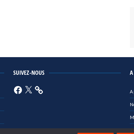
SUIVEZ-NOUS
A
Facebook
X
A
N
M
Po