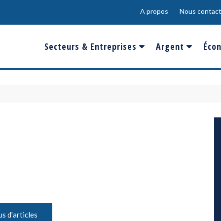
A propos
Nous contact
Secteurs & Entreprises
Argent
Écon
Banques & Finances
Salaire
Fra
Conso & Distrib
Sport
Eur
Energie &
Show-Biz
Éme
Environnement
Epargne & Place
Mon
Défense & Aéronautique
Santé & Biotechnologie
Technologies & Médias
us d'articles