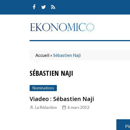
Skip
to
content
Accueil
»
Sébastien Naji
SÉBASTIEN NAJI
Nominations
Viadeo : Sébastien Naji
La Rédaction
6 mars 2012
Pl