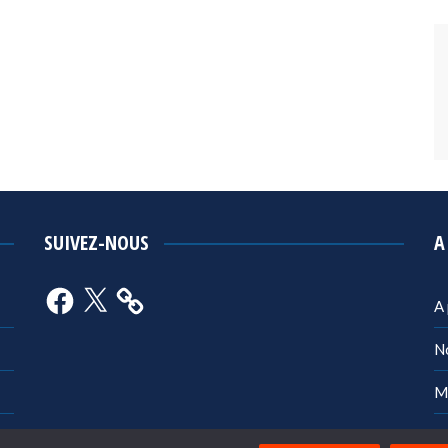
SUIVEZ-NOUS
A
Facebook
X
A
N
M
Po