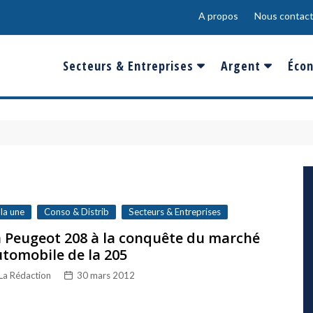
A propos
Nous contact
Secteurs & Entreprises
Argent
Écon
Banques & Finances
Salaire
Fra
Conso & Distrib
Sport
Eur
Energie &
Show-Biz
Éme
Environnement
Epargne & Place
Mon
Défense & Aéronautique
 la une
Conso & Distrib
Secteurs & Entreprises
Santé & Biotechnologie
 Peugeot 208 à la conquête du marché
tomobile de la 205
Technologies & Médias
La Rédaction
30 mars 2012