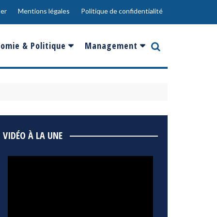
er
Mentions légales
Politique de confidentialité
omie & Politique
Management
nce
Innovation
ope
Responsabilité sociale
rgents
Ressources Humaines
ments
de
Social
VIDÉO À LA UNE