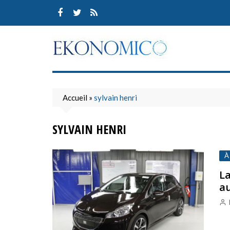
Skip
to
content
Accueil
»
sylvain henri
SYLVAIN HENRI
À
La
au