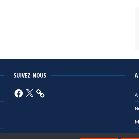
SUIVEZ-NOUS
A
Facebook
X
A
N
M
Po