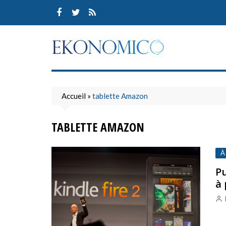
Skip
to
content
Accueil
»
tablette Amazon
TABLETTE AMAZON
À
Pu
à 