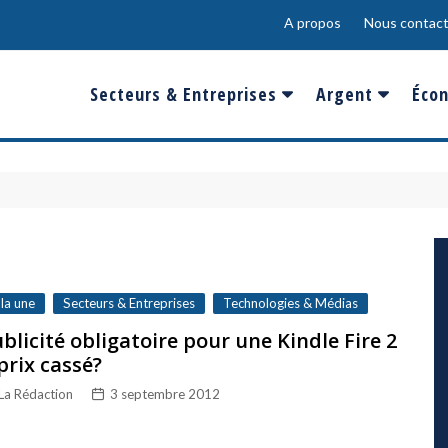
A propos
Nous contact
Secteurs & Entreprises
Argent
Écon
Banques & Finances
Salaire
Fra
Conso & Distrib
Sport
Eur
Energie &
Show-Biz
Éme
Environnement
Epargne & Place
Mon
Défense & Aéronautique
 la une
Secteurs & Entreprises
Technologies & Médias
Santé & Biotechnologie
blicité obligatoire pour une Kindle Fire 2
prix cassé?
Technologies & Médias
La Rédaction
3 septembre 2012