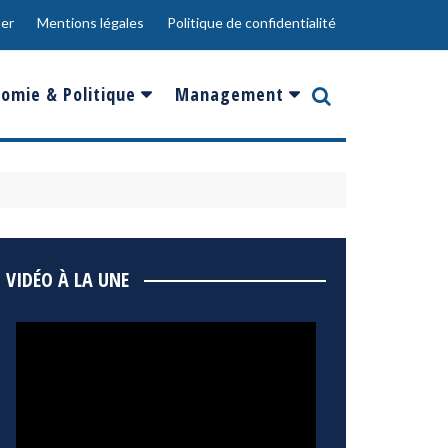
er
Mentions légales
Politique de confidentialité
omie & Politique
Management
nce
Innovation
ope
Responsabilité sociale
rgents
Ressources Humaines
ments
de
Social
VIDÉO À LA UNE