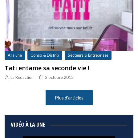
À la une
Conso & Distrib
Secteurs & Entreprises
Tati entame sa seconde vie !
La Rédaction
2 octobre 2013
Plus d'articles
VIDÉO À LA UNE