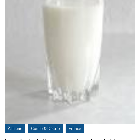
À la une
Conso & Distrib
France