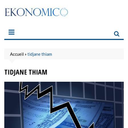
Skip
to
content
Accueil
»
tidjane thiam
TIDJANE THIAM