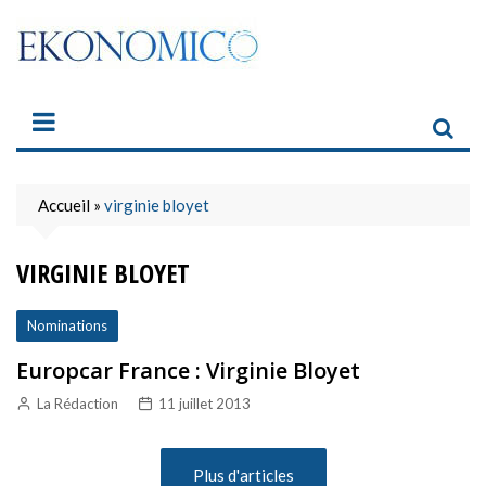
Skip
to
content
Accueil
»
virginie bloyet
VIRGINIE BLOYET
Nominations
Europcar France : Virginie Bloyet
La Rédaction
11 juillet 2013
Plus d'articles