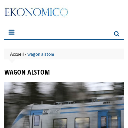
Skip
to
content
Accueil
»
wagon alstom
WAGON ALSTOM