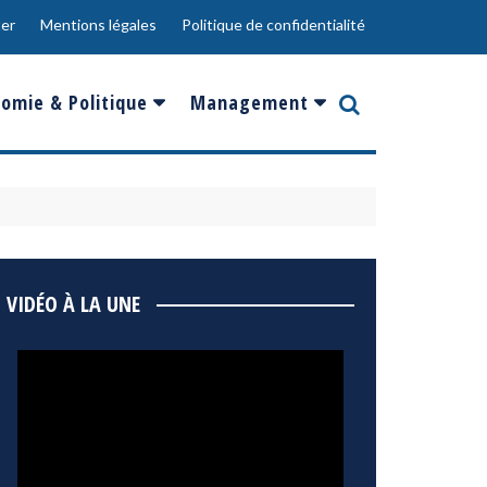
er
Mentions légales
Politique de confidentialité
omie & Politique
Management
nce
Innovation
ope
Responsabilité sociale
rgents
Ressources Humaines
ments
de
Social
VIDÉO À LA UNE