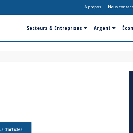
A propos
Nous contact
Secteurs & Entreprises
Argent
Écon
Banques & Finances
Salaire
Fra
Conso & Distrib
Sport
Eur
Energie &
Show-Biz
Éme
Environnement
Epargne & Place
Mon
Défense & Aéronautique
Santé & Biotechnologie
Technologies & Médias
us d'articles