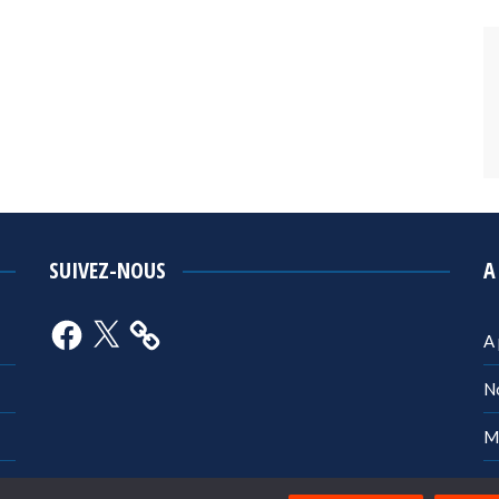
SUIVEZ-NOUS
A
Facebook
X
A
N
M
Po