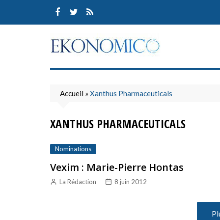
Skip
to
content
Accueil
»
Xanthus Pharmaceuticals
XANTHUS PHARMACEUTICALS
Nominations
Vexim : Marie-Pierre Hontas
La Rédaction
8 juin 2012
Pl