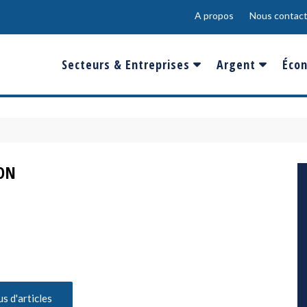
A propos
Nous contact
Secteurs & Entreprises
Argent
Écon
Banques & Finances
Salaire
Fra
Conso & Distrib
Sport
Eur
Energie &
Show-Biz
Éme
ON
Environnement
Epargne & Place
Mon
Défense & Aéronautique
Santé & Biotechnologie
Technologies & Médias
us d'articles