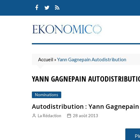
Skip
to
content
Accueil
»
Yann Gagnepain Autodistribution
YANN GAGNEPAIN AUTODISTRIBUTI
Nominations
Autodistribution : Yann Gagnepain
La Rédaction
28 août 2013
Pl