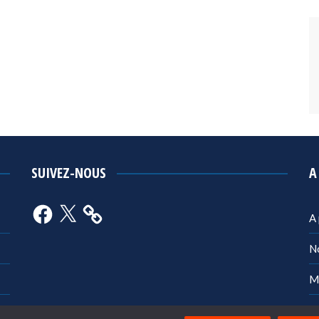
SUIVEZ-NOUS
A
Facebook
X
A
N
M
Po