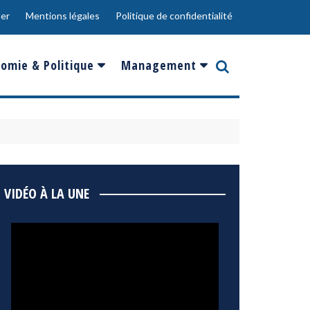
er
Mentions légales
Politique de confidentialité
omie & Politique
Management
nce
Innovation
ope
Responsabilité sociale
rgents
Ressources Humaines
ments
de
Social
VIDÉO À LA UNE