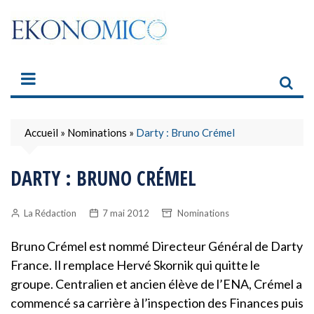
Skip
to
content
Accueil
»
Nominations
»
Darty : Bruno Crémel
DARTY : BRUNO CRÉMEL
La Rédaction
7 mai 2012
Nominations
Bruno Crémel est nommé Directeur Général de Darty
France. Il remplace Hervé Skornik qui quitte le
groupe. Centralien et ancien élève de l’ENA, Crémel a
commencé sa carrière à l’inspection des Finances puis