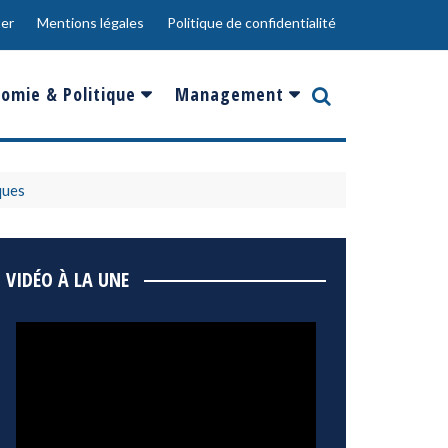
er
Mentions légales
Politique de confidentialité
omie & Politique
Management
nce
Innovation
ope
Responsabilité sociale
ques
rgents
Ressources Humaines
ments
de
Social
VIDÉO À LA UNE