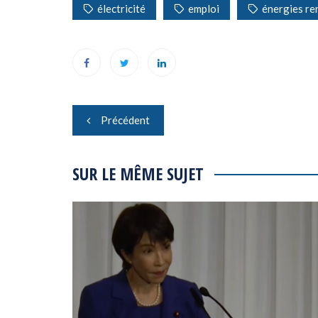
électricité
emploi
énergies re
Navigation
Précédent
de
l’article
SUR LE MÊME SUJET