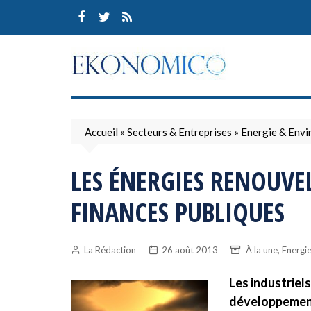
Skip
to
content
Accueil
»
Secteurs & Entreprises
»
Energie & Env
LES ÉNERGIES RENOUVE
FINANCES PUBLIQUES
,
La Rédaction
26 août 2013
À la une
Energi
Les industriel
développement 