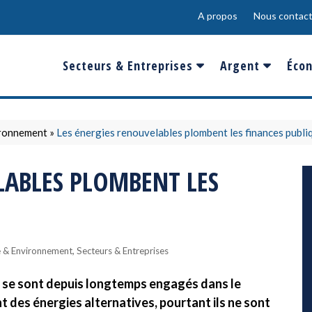
A propos
Nous contact
Secteurs & Entreprises
Argent
Écon
Banques & Finances
Salaire
Fra
Conso & Distrib
Sport
Eur
ironnement
»
Les énergies renouvelables plombent les finances publi
Energie &
Show-Biz
Éme
LABLES PLOMBENT LES
Environnement
Epargne & Place
Mon
Défense & Aéronautique
Santé & Biotechnologie
,
e & Environnement
Secteurs & Entreprises
Technologies & Médias
s se sont depuis longtemps engagés dans le
des énergies alternatives, pourtant ils ne sont