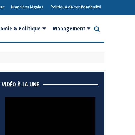
er
Mentions légales
Politique de confidentialité
omie & Politique
Management
nce
Innovation
ope
Responsabilité sociale
rgents
Ressources Humaines
ments
de
Social
VIDÉO À LA UNE