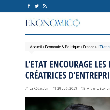
Skip
to
content
Accueil
»
Économie & Politique
»
France
»
L’Etat 
L’ETAT ENCOURAGE LES
CRÉATRICES D’ENTREPRI
,
La Rédaction
28 août 2013
À la une
Économ