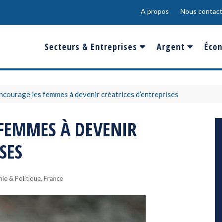
A propos
Nous contact
Secteurs & Entreprises
Argent
Écon
Banques & Finances
Salaire
Fra
Conso & Distrib
Sport
Eur
encourage les femmes à devenir créatrices d’entreprises
Energie &
Show-Biz
Éme
 FEMMES À DEVENIR
Environnement
Epargne & Place
Mon
SES
Défense & Aéronautique
Santé & Biotechnologie
,
ie & Politique
France
Technologies & Médias