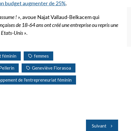
son budget augmenter de 25%
.
’assume ! »
, avoue Najat Vallaud-Belkacem qui
nçaises de 18-64 ans ont créé une entreprise ou repris une
 Etats-Unis »
.
t féminin
femmes
Pellerin
Geneviève Fiorasoa
oppement de l'entrepreneuriat féminin
Suivant