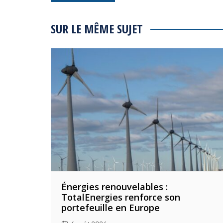
de
l’article
SUR LE MÊME SUJET
Énergies renouvelables :
TotalEnergies renforce son
portefeuille en Europe