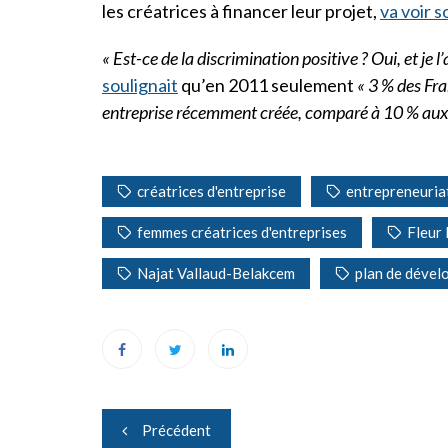
les créatrices à financer leur projet,
va voir 
« Est-ce de la discrimination positive ? Oui, et je l
soulignait
qu’en 2011 seulement
« 3 % des Fra
entreprise récemment créée, comparé à 10 % aux
créatrices d'entreprise
entrepreneuria
femmes créatrices d'entreprises
Fleur 
Najat Vallaud-Belakcem
plan de dével
Navigation
Précédent