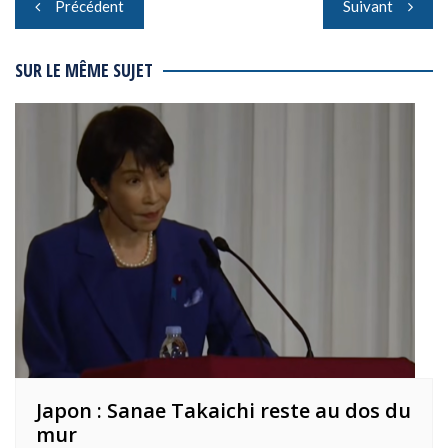
Navigation
Précédent
Suivant
de
l’article
SUR LE MÊME SUJET
Japon : Sanae Takaichi reste au dos du
mur