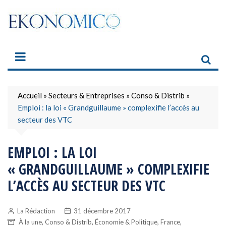
Skip
to
content
Accueil
»
Secteurs & Entreprises
»
Conso & Distrib
»
Emploi : la loi « Grandguillaume » complexifie l’accès au
secteur des VTC
EMPLOI : LA LOI
« GRANDGUILLAUME » COMPLEXIFIE
L’ACCÈS AU SECTEUR DES VTC
La Rédaction
31 décembre 2017
,
,
,
,
À la une
Conso & Distrib
Économie & Politique
France