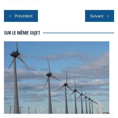
Navigation
Précédent
Suivant
de
l’article
SUR LE MÊME SUJET