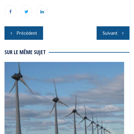
Navigation
Précédent
Suivant
de
l’article
SUR LE MÊME SUJET