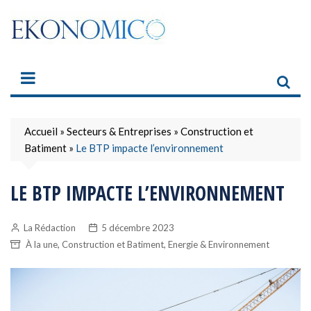
Skip
to
content
Accueil
»
Secteurs & Entreprises
»
Construction et
Batiment
»
Le BTP impacte l’environnement
LE BTP IMPACTE L’ENVIRONNEMENT
La Rédaction
5 décembre 2023
,
,
À la une
Construction et Batiment
Energie & Environnement