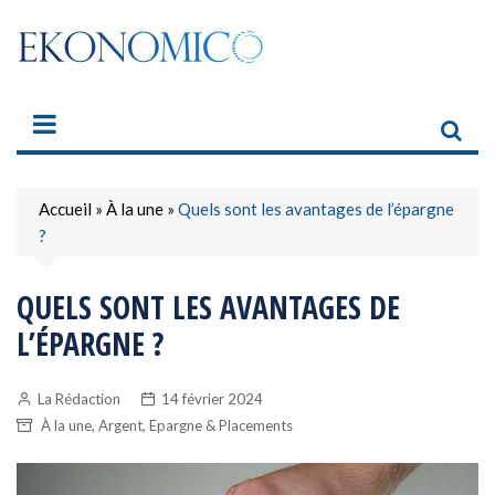
Skip
to
content
Accueil
»
À la une
»
Quels sont les avantages de l’épargne
?
QUELS SONT LES AVANTAGES DE
L’ÉPARGNE ?
La Rédaction
14 février 2024
,
,
À la une
Argent
Epargne & Placements