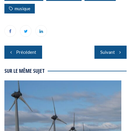
musique
Navigation
Précédent
Suivant
de
l’article
SUR LE MÊME SUJET