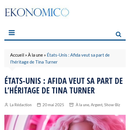
Skip
to
content
Accueil
»
À la une
»
États-Unis : Afida veut sa part de
l’héritage de Tina Turner
ÉTATS-UNIS : AFIDA VEUT SA PART DE
L’HÉRITAGE DE TINA TURNER
,
,
La Rédaction
20 mai 2025
À la une
Argent
Show-Biz