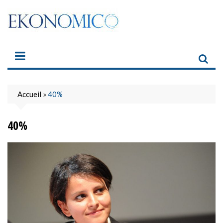
Skip
to
content
Accueil
»
40%
40%