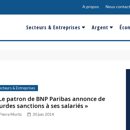
A propos
Nous contact
Secteurs & Entreprises
Argent
Écon
Banques & Finances
Salaire
Fra
Conso & Distrib
Sport
Eur
Energie &
Show-Biz
Éme
Environnement
Epargne & Place
Mon
Défense & Aéronautique
ecteurs & Entreprises
Santé & Biotechnologie
Le patron de BNP Paribas annonce de
urdes sanctions à ses salariés »
Technologies & Médias
Pierre Moritz
30 juin 2014