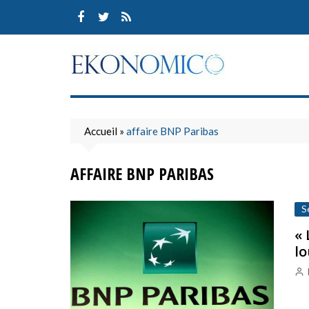
Skip
to
content
Accueil
»
affaire BNP Paribas
AFFAIRE BNP PARIBAS
S
« 
lo