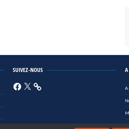
SUIVEZ-NOUS
A
Facebook
X
A
N
M
Po