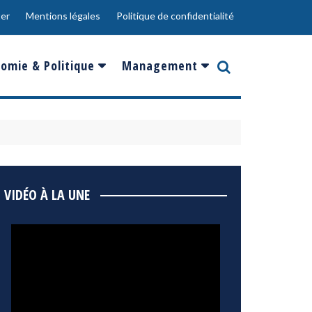
er
Mentions légales
Politique de confidentialité
omie & Politique
Management
nce
Innovation
ope
Responsabilité sociale
rgents
Ressources Humaines
ments
de
Social
VIDÉO À LA UNE