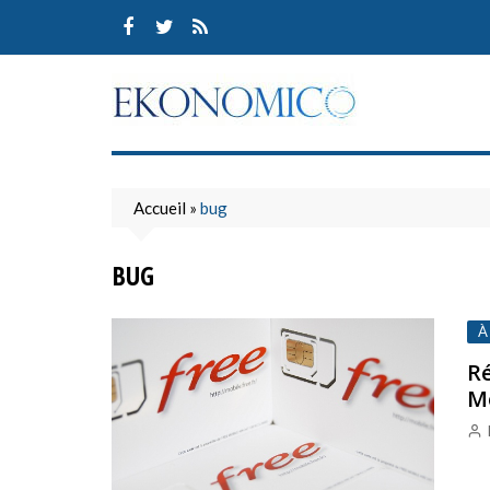
Skip
to
content
Accueil
»
bug
BUG
À
Ré
Mo