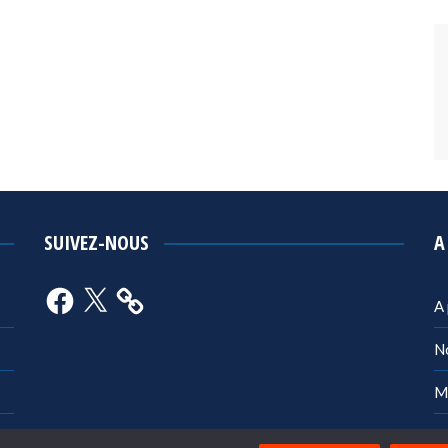
SUIVEZ-NOUS
A
Facebook
X
A
N
M
Po