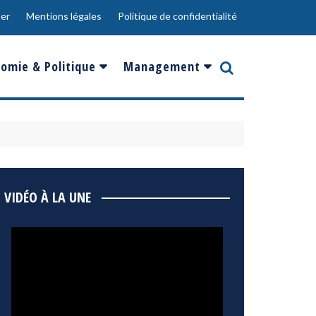
er
Mentions légales
Politique de confidentialité
omie & Politique
Management
nce
Innovation
ope
Responsabilité sociale
rgents
Ressources Humaines
ments
de
Social
VIDÉO À LA UNE