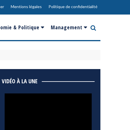
er
Mentions légales
Politique de confidentialité
omie & Politique
Management
nce
Innovation
ope
Responsabilité sociale
rgents
Ressources Humaines
ments
de
Social
VIDÉO À LA UNE