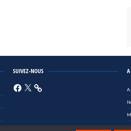
SUIVEZ-NOUS
A
Facebook
X
A
N
M
Po