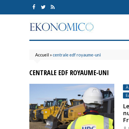
Skip
to
content
Accueil
»
centrale edf royaume-uni
CENTRALE EDF ROYAUME-UNI
À
E
Le
nu
Fr